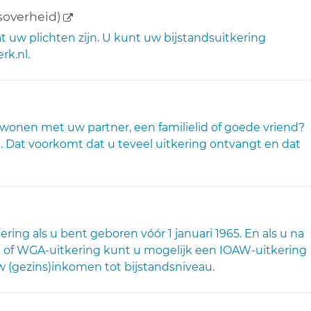
(externe link)
soverheid)
t uw plichten zijn. U kunt uw bijstandsuitkering
rk.nl.
externe link)
wonen met uw partner, een familielid of goede vriend?
 Dat voorkomt dat u teveel uitkering ontvangt en dat
 link)
ng als u bent geboren vóór 1 januari 1965. En als u na
of WGA-uitkering kunt u mogelijk een IOAW-uitkering
w (gezins)inkomen tot bijstandsniveau.