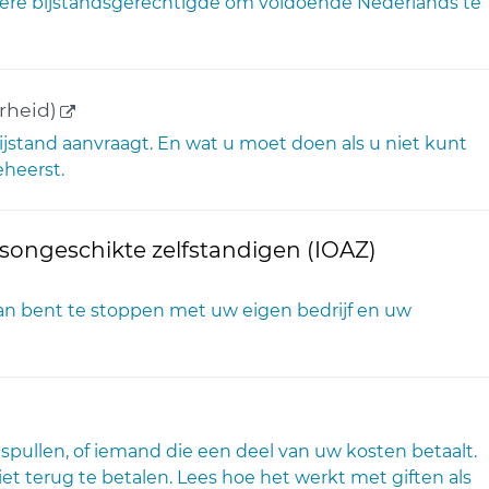
edere bijstandsgerechtigde om voldoende Nederlands te
(externe link)
rheid)
bijstand aanvraagt. En wat u moet doen als u niet kunt
eheerst.
ongeschikte zelfstandigen (IOAZ)
lan bent te stoppen met uw eigen bedrijf en uw
e link)
jn, spullen, of iemand die een deel van uw kosten betaalt.
iet terug te betalen. Lees hoe het werkt met giften als