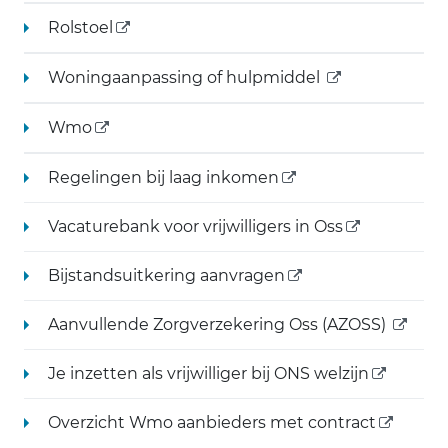
(externe link)
Rolstoel
(externe link)
Woningaanpassing of hulpmiddel
(externe link)
Wmo
(externe link)
Regelingen bij laag inkomen
(externe link)
Vacaturebank voor vrijwilligers in Oss
(externe link)
Bijstandsuitkering aanvragen
(extern
Aanvullende Zorgverzekering Oss (AZOSS)
(externe l
Je inzetten als vrijwilliger bij ONS welzijn
(externe 
Overzicht Wmo aanbieders met contract