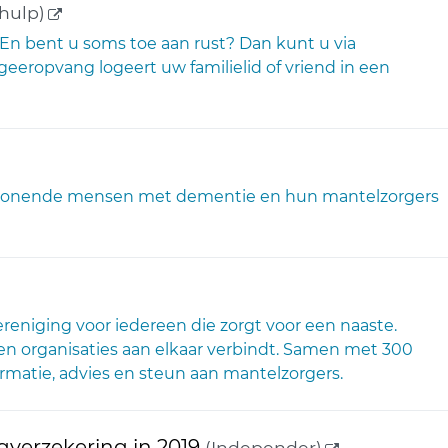
(externe link)
hulp)
 En bent u soms toe aan rust? Dan kunt u via
geeropvang logeert uw familielid of vriend in een
xterne link)
swonende mensen met dementie en hun mantelzorgers
k)
reniging voor iedereen die zorgt voor een naaste.
en organisaties aan elkaar verbindt. Samen met 300
rmatie, advies en steun aan mantelzorgers.
(externe link
verzekering in 2019
(Independer)