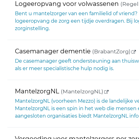
Logeeropvang voor volwassenen
(Regel
Bent u mantelzorger van een familielid of vriend?
logeeropvang de zorg een tijdje overdragen. Bij lo
zorginstelling.
(e
Casemanager dementie
(BrabantZorg)
De casemanager geeft ondersteuning aan thui
als er meer specialistische hulp nodig is.
(externe lin
MantelzorgNL
(MantelzorgNL)
MantelzorgNL (voorheen Mezzo) is de landelijke ve
MantelzorgNL is een spin in het web die mensen 
aangesloten organisaties biedt MantelzorgNL info
Vergoeding voor mantelzorgers per zorg