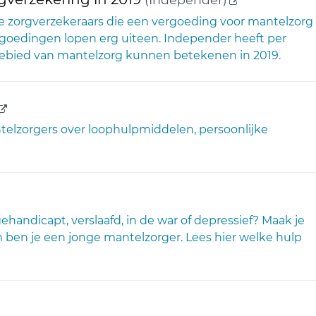
e zorgverzekeraars die een vergoeding voor mantelzorg
rgoedingen lopen erg uiteen. Independer heeft per
 gebied van mantelzorg kunnen betekenen in 2019.
(externe link)
telzorgers over loophulpmiddelen, persoonlijke
terne link)
, gehandicapt, verslaafd, in de war of depressief? Maak je
 ben je een jonge mantelzorger. Lees hier welke hulp
rne link)