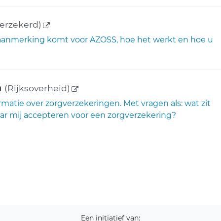
(externe link)
erzekerd)
n aanmerking komt voor AZOSS, hoe het werkt en hoe u
(externe link)
n
(Rijksoverheid)
atie over zorgverzekeringen. Met vragen als: wat zit
aar mij accepteren voor een zorgverzekering?
Een initiatief van: